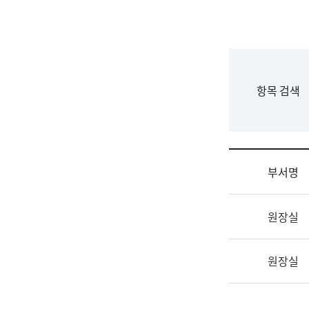
국
립
국
어
원
F
항목 검색
조
o
직
r
도
m
국
어
부서명
원
원
조
장
원장실
직
기
및
획
업
연
원장실
무
수
소
부
개
기