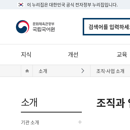
이 누리집은 대한민국 공식 전자정부 누리집입니다.
통
합
검
색
주
지식
개선
교육
메
뉴
현
Home
소개
조직·사업 소개
바로가기
재
위
치:
소개
조직과 
기관 소개