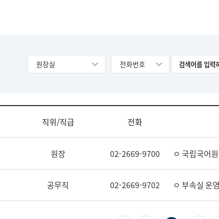
원장실
전화번호
직위/직급
전화
원장
02-2669-9700
ㅇ 국립국어원
공무직
02-2669-9702
ㅇ 부속실 운