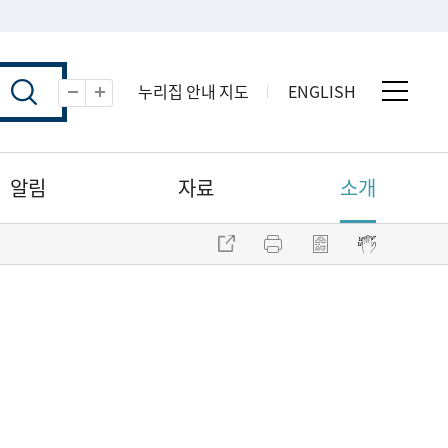
누리집 안내 지도
ENGLISH
전체 
축소
확대
알림
자료
소개
주소 복사
프린트
점자파일 내려받기
점자뷰어 보