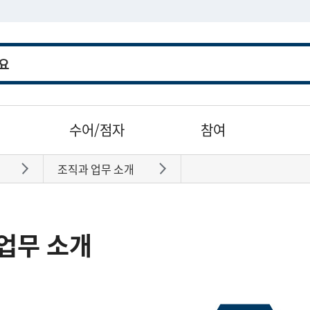
수어/점자
참여
조직과 업무 소개
바로가기
바로가기
업무 소개