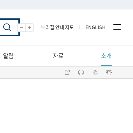
누리집 안내 지도
ENGLISH
전체 
축소
확대
알림
자료
소개
주소 복사
프린트
점자파일 내려받기
점자뷰어 보