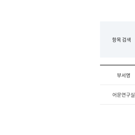
국
립
국
어
원
F
항목 검색
조
o
직
r
도
m
국
어
부서명
원
원
조
장
어문연구실
직
기
및
획
업
연
무
수
소
부
개
기