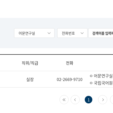
어문연구실
전화번호
직위/직급
전화
ㅇ 어문연구실
실장
02-2669-9710
ㅇ 국립국어원
첫 페이지
이전 페이지
다
1