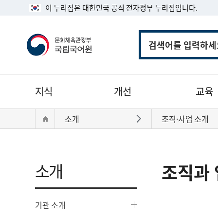
이 누리집은 대한민국 공식 전자정부 누리집입니다.
통
합
검
색
주
지식
개선
교육
메
뉴
현
Home
소개
조직·사업 소개
바로가기
재
위
치:
소개
조직과 
기관 소개