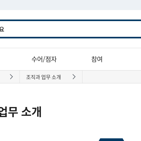
수어/점자
참여
조직과 업무 소개
바로가기
바로가기
업무 소개