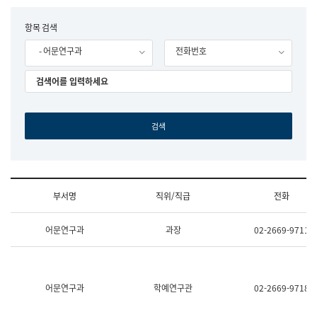
립
국
F
항목 검색
어
o
원
- 어문연구과
전화번호
r
조
m
직
도
국
어
원
원
장
기
획
연
수
부서명
직위/직급
전화
부
기
조
획
어문연구과
과장
02-2669-9711
직
운
및
영
업
과
무
공
소
공
어문연구과
학예연구관
02-2669-9718
개
언
(부
어
서
과