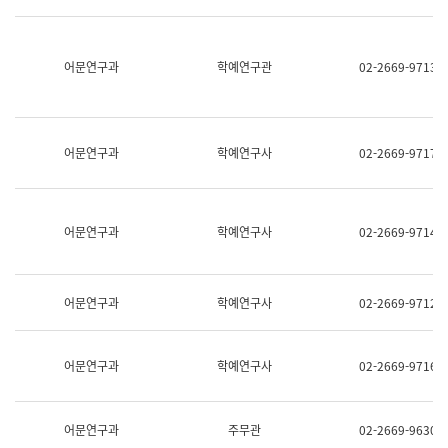
명,
교
직
육
위/
연
직
어문연구과
학예연구관
02-2669-9713
수
급,
과
전
어
화,
문
담
연
당
구
어문연구과
학예연구사
02-2669-9717
업
실
무)
어
문
연
어문연구과
학예연구사
02-2669-9714
구
과
어
문
어문연구과
학예연구사
02-2669-9712
연
구
과
(사
어문연구과
학예연구사
02-2669-9716
전
팀)
언
어
어문연구과
주무관
02-2669-9630
정