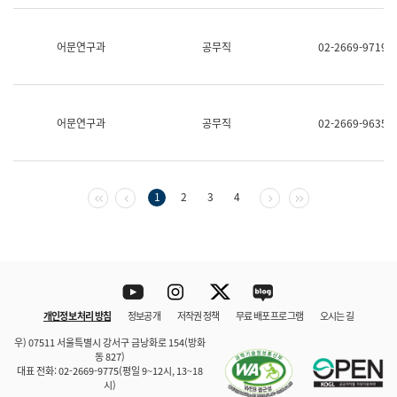
보
과
한
어문연구과
공무직
02-2669-9719
국
어
진
흥
과
어문연구과
공무직
02-2669-9635
수
어
점
자
진
첫 페이지
이전 페이지
다음 페이지
마지막 페이지
1
2
3
4
흥
과
Youtube
Instagram
Twitter
blog
개인정보 처리 방침
정보공개
저작권 정책
무료 배포 프로그램
오시는 길
바로 가기
문체부와 소속기관
우) 07511 서울특별시 강서구 금낭화로 154(방화
동 827)
대표 전화: 02-2669-9775(평일 9~12시, 13~18
시)