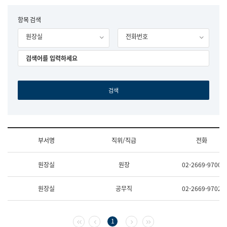
립
국
F
항목 검색
어
o
원
원장실
전화번호
r
조
m
직
도
국
어
원
원
장
기
획
연
수
부서명
직위/직급
전화
부
기
조
획
원장실
원장
02-2669-9700
직
운
및
영
업
과
원장실
공무직
02-2669-9702
무
공
소
공
개
언
(부
어
첫 페이지
이전 페이지
다음 페이지
마지막 페이지
1
서
과