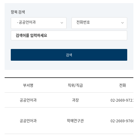
립
국
F
항목 검색
어
o
원
- 공공언어과
전화번호
r
조
m
직
도
국
어
원
원
장
기
획
연
수
부서명
직위/직급
전화
부
기
조
획
공공언어과
과장
02-2669-9721
직
운
및
영
업
과
무
공
공공언어과
학예연구관
02-2669-9766
소
공
개
언
(부
어
서
과