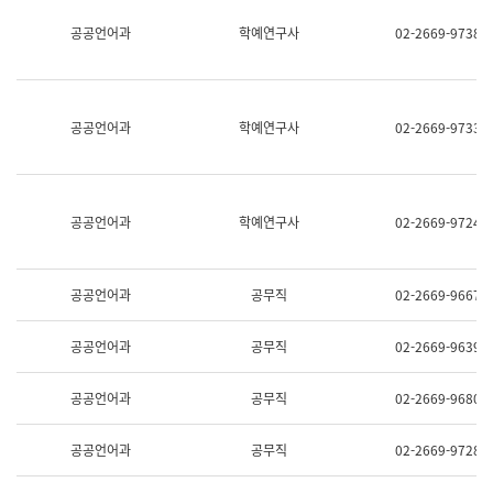
명,
교
공공언어과
학예연구사
02-2669-9738
직
육
위/
연
직
수
급,
과
전
어
공공언어과
학예연구사
02-2669-9733
화,
문
담
연
당
구
업
실
무)
어
공공언어과
학예연구사
02-2669-9724
문
연
구
과
공공언어과
공무직
02-2669-9667
어
문
연
공공언어과
공무직
02-2669-9639
구
과
(사
공공언어과
공무직
02-2669-9680
전
팀)
언
공공언어과
공무직
02-2669-9728
어
정