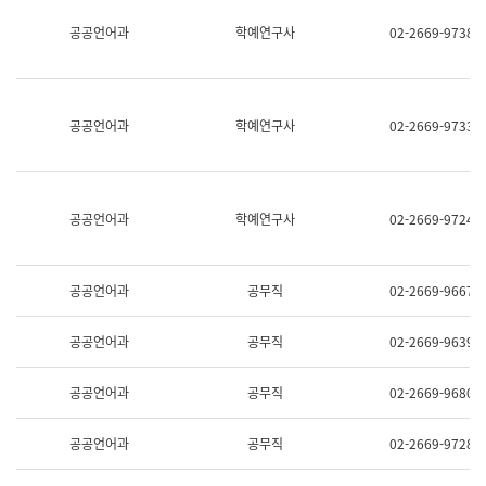
명,
교
공공언어과
학예연구사
02-2669-9738
직
육
위/
연
직
수
급,
과
전
어
공공언어과
학예연구사
02-2669-9733
화,
문
담
연
당
구
업
실
무)
어
공공언어과
학예연구사
02-2669-9724
문
연
구
과
공공언어과
공무직
02-2669-9667
어
문
연
공공언어과
공무직
02-2669-9639
구
과
(사
공공언어과
공무직
02-2669-9680
전
팀)
언
공공언어과
공무직
02-2669-9728
어
정