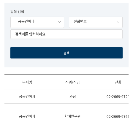
립
국
F
항목 검색
어
o
원
- 공공언어과
전화번호
r
조
m
직
도
국
어
원
원
장
기
획
연
수
부서명
직위/직급
전화
부
기
조
획
공공언어과
과장
02-2669-9721
직
운
및
영
업
과
무
공
공공언어과
학예연구관
02-2669-9766
소
공
개
언
(부
어
서
과