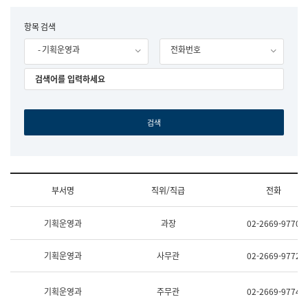
립
국
F
항목 검색
어
o
원
- 기획운영과
전화번호
r
조
m
직
도
국
어
원
원
장
기
획
연
수
부서명
직위/직급
전화
부
기
조
획
기획운영과
과장
02-2669-9770
직
운
및
영
업
과
기획운영과
사무관
02-2669-9772
무
공
소
공
개
언
기획운영과
주무관
02-2669-9774
(부
어
서
과