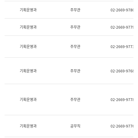
명,
교
직
기획운영과
주무관
02-2669-9780
육
위/
연
직
수
급,
과
기획운영과
주무관
02-2669-9779
전
어
화,
문
담
연
당
기획운영과
주무관
02-2669-9773
구
업
실
무)
어
문
연
기획운영과
주무관
02-2669-9768
구
과
어
문
연
구
기획운영과
주무관
02-2669-9778
과
(사
전
팀)
언
기획운영과
공무직
02-2669-9776
어
정