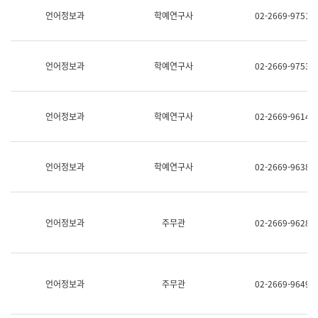
명,
교
언어정보과
학예연구사
02-2669-9751
직
육
위/
연
직
수
급,
과
언어정보과
학예연구사
02-2669-9753
전
어
화,
문
담
연
당
구
언어정보과
학예연구사
02-2669-9614
업
실
무)
어
문
연
언어정보과
학예연구사
02-2669-9638
구
과
어
문
연
언어정보과
주무관
02-2669-9628
구
과
(사
전
팀)
언어정보과
주무관
02-2669-9649
언
어
정