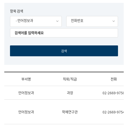
립
국
F
항목 검색
어
o
원
- 언어정보과
전화번호
r
조
m
직
도
국
어
원
원
장
기
획
연
수
부서명
직위/직급
전화
부
기
조
획
언어정보과
과장
02-2669-9750
직
운
및
영
업
과
무
공
언어정보과
학예연구관
02-2669-9754
소
공
개
언
(부
어
서
과