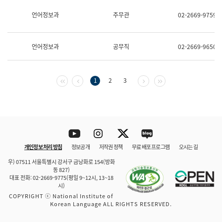
보
과
언어정보과
주무관
02-2669-9759
한
국
어
언어정보과
공무직
02-2669-9650
진
흥
과
수
첫 페이지
이전 페이지
다음 페이지
마지막 페이지
1
2
3
어
점
자
진
흥
과
Youtube
Instagram
Twitter
blog
개인정보 처리 방침
정보공개
저작권 정책
무료 배포 프로그램
오시는 길
바로 가기
문체부와 소속기관
우) 07511 서울특별시 강서구 금낭화로 154(방화
동 827)
대표 전화: 02-2669-9775(평일 9~12시, 13~18
시)
COPYRIGHT ⓒ National Institute of
Korean Language ALL RIGHTS RESERVED.