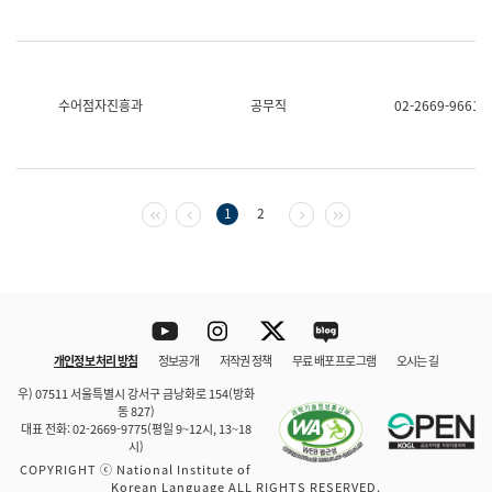
수어점자진흥과
공무직
02-2669-9661
첫 페이지
이전 페이지
다음 페이지
마지막 페이지
1
2
Youtube
Instagram
Twitter
blog
개인정보 처리 방침
정보공개
저작권 정책
무료 배포 프로그램
오시는 길
바로 가기
문체부와 소속기관
우) 07511 서울특별시 강서구 금낭화로 154(방화
동 827)
대표 전화: 02-2669-9775(평일 9~12시, 13~18
시)
COPYRIGHT ⓒ National Institute of
Korean Language ALL RIGHTS RESERVED.