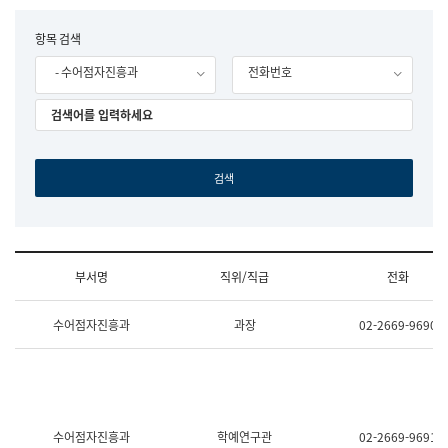
립
국
F
항목 검색
어
o
원
- 수어점자진흥과
전화번호
r
조
m
직
도
국
어
원
원
장
기
획
연
수
부서명
직위/직급
전화
부
기
조
획
수어점자진흥과
과장
02-2669-9690
직
운
및
영
업
과
무
공
소
공
개
언
(부
어
수어점자진흥과
학예연구관
02-2669-9691
서
과