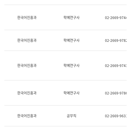
명,
교
직
육
위/
연
한국어진흥과
학예연구사
02-2669-9744
직
수
급,
과
전
어
화,
문
담
연
한국어진흥과
학예연구사
02-2669-9782
당
구
업
실
무)
어
문
연
한국어진흥과
학예연구사
02-2669-9743
구
과
어
문
연
한국어진흥과
학예연구사
02-2669-9786
구
과
(사
전
팀)
한국어진흥과
공무직
02-2669-9631
언
어
정