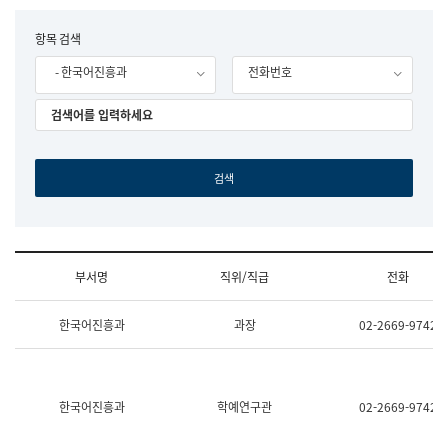
립
국
F
항목 검색
어
o
원
- 한국어진흥과
전화번호
r
조
m
직
도
국
어
원
원
장
기
획
연
수
부서명
직위/직급
전화
부
기
조
획
한국어진흥과
과장
02-2669-9742
직
운
및
영
업
과
무
공
소
공
한국어진흥과
학예연구관
02-2669-9742
개
언
(부
어
서
과