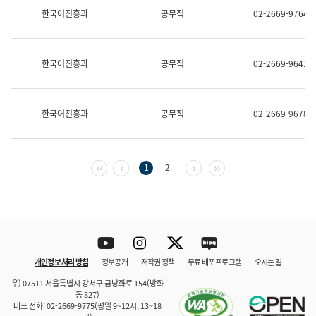
보
한국어진흥과
공무직
02-2669-9764
과
한
국
어
한국어진흥과
공무직
02-2669-9641
진
흥
과
수
한국어진흥과
공무직
02-2669-9678
어
점
자
진
흥
첫 페이지
이전 페이지
다음 페이지
마지막 페이지
1
2
과
Youtube
Instagram
Twitter
blog
개인정보 처리 방침
정보공개
저작권 정책
무료 배포 프로그램
오시는 길
바로 가기
문체부와 소속기관
우) 07511 서울특별시 강서구 금낭화로 154(방화
동 827)
대표 전화: 02-2669-9775(평일 9~12시, 13~18