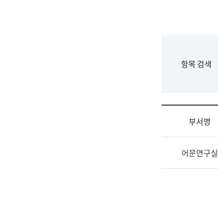
국
립
국
어
원
F
항목 검색
조
o
직
r
도
m
국
어
부서명
원
원
조
장
어문연구실
직
기
및
획
업
연
무
수
소
부
개
기