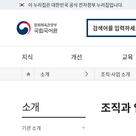
이 누리집은 대한민국 공식 전자정부 누리집입니다.
통
합
검
색
주
지식
개선
교육
메
뉴
현
Home
소개
조직·사업 소개
바로가기
재
위
치:
소개
조직과 
기관 소개