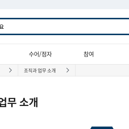
수어/점자
참여
조직과 업무 소개
바로가기
바로가기
업무 소개