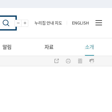
누리집 안내 지도
ENGLISH
전체 
축소
확대
알림
자료
소개
주소 복사
프린트
점자파일 내려받기
점자뷰어 보