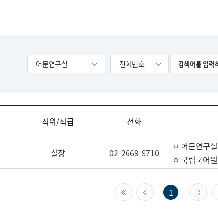
어문연구실
전화번호
직위/직급
전화
ㅇ 어문연구실
실장
02-2669-9710
ㅇ 국립국어원
첫 페이지
이전 페이지
다
1