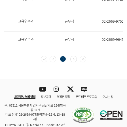
보
과
한
국
교육연수과
공무직
02-2669-9752
어
진
흥
과
교육연수과
공무직
02-2669-9645
수
어
점
자
첫 페이지
이전 페이지
다음 페이지
마지막 페이지
1
진
흥
과
Youtube
Instagram
Twitter
blog
개인정보 처리 방침
정보공개
저작권 정책
무료 배포 프로그램
오시는 길
바로 가기
문체부와 소속기관
우) 07511 서울특별시 강서구 금낭화로 154(방화
동 827)
대표 전화: 02-2669-9775(평일 9~12시, 13~18
시)
COPYRIGHT ⓒ National Institute of