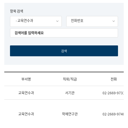
립
국
F
항목 검색
어
o
원
- 교육연수과
전화번호
r
조
m
직
도
국
어
원
원
장
기
획
연
수
부서명
직위/직급
전화
부
기
조
획
교육연수과
서기관
02-2669-9731
직
운
및
영
업
과
무
공
소
공
교육연수과
학예연구관
02-2669-9740
개
언
(부
어
서
과