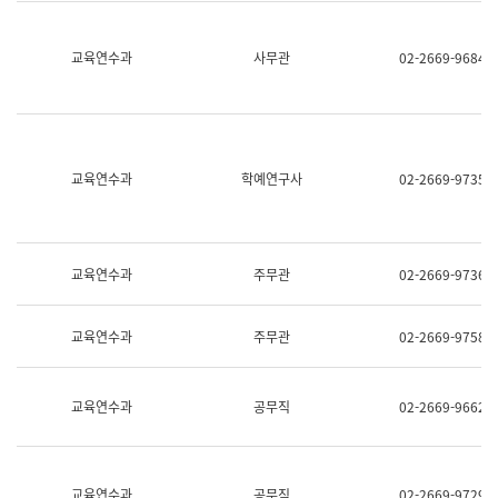
명,
교
직
육
위/
연
교육연수과
사무관
02-2669-9684
직
수
급,
과
전
어
화,
문
담
연
당
구
교육연수과
학예연구사
02-2669-9735
업
실
무)
어
문
연
구
교육연수과
주무관
02-2669-9736
과
어
문
교육연수과
주무관
02-2669-9758
연
구
과
(사
교육연수과
공무직
02-2669-9662
전
팀)
언
어
정
교육연수과
공무직
02-2669-9729