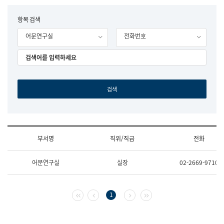
립
국
F
항목 검색
어
o
원
어문연구실
전화번호
r
조
m
직
도
국
어
원
원
장
기
획
연
수
부서명
직위/직급
전화
부
기
조
획
어문연구실
실장
02-2669-9710
직
운
및
영
업
과
무
공
첫 페이지
이전 페이지
다음 페이지
마지막 페이지
1
소
공
개
언
(부
어
서
과