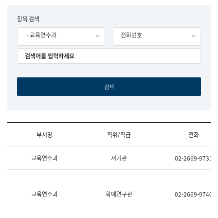
립
국
F
항목 검색
어
o
원
- 교육연수과
전화번호
r
조
m
직
도
국
어
원
원
장
기
획
연
수
부서명
직위/직급
전화
부
기
조
획
교육연수과
서기관
02-2669-9731
직
운
및
영
업
과
무
공
소
공
교육연수과
학예연구관
02-2669-9740
개
언
(부
어
서
과