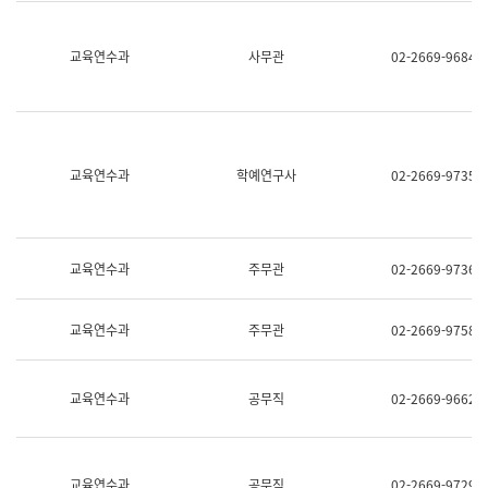
명,
교
직
육
위/
연
교육연수과
사무관
02-2669-9684
직
수
급,
과
전
어
화,
문
담
연
당
구
교육연수과
학예연구사
02-2669-9735
업
실
무)
어
문
연
구
교육연수과
주무관
02-2669-9736
과
어
문
교육연수과
주무관
02-2669-9758
연
구
과
(사
교육연수과
공무직
02-2669-9662
전
팀)
언
어
정
교육연수과
공무직
02-2669-9729