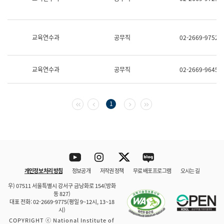
보
과
한
국
교육연수과
공무직
02-2669-9752
어
진
흥
과
교육연수과
공무직
02-2669-9645
수
어
점
자
첫 페이지
이전 페이지
다음 페이지
마지막 페이지
1
진
흥
과
Youtube
Instagram
Twitter
blog
개인정보 처리 방침
정보공개
저작권 정책
무료 배포 프로그램
오시는 길
바로 가기
문체부와 소속기관
우) 07511 서울특별시 강서구 금낭화로 154(방화
동 827)
대표 전화: 02-2669-9775(평일 9~12시, 13~18
시)
COPYRIGHT ⓒ National Institute of