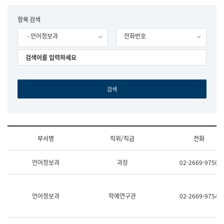
립
국
F
항목 검색
어
o
원
- 언어정보과
전화번호
r
조
m
직
도
국
어
원
원
장
기
획
연
수
부서명
직위/직급
전화
부
기
조
획
언어정보과
과장
02-2669-9750
직
운
및
영
업
과
무
공
언어정보과
학예연구관
02-2669-9754
소
공
개
언
(부
어
서
과