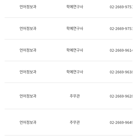
명,
교
언어정보과
학예연구사
02-2669-9751
직
육
위/
연
직
수
급,
과
언어정보과
학예연구사
02-2669-9753
전
어
화,
문
담
연
당
구
언어정보과
학예연구사
02-2669-9614
업
실
무)
어
문
연
언어정보과
학예연구사
02-2669-9638
구
과
어
문
연
언어정보과
주무관
02-2669-9628
구
과
(사
전
팀)
언어정보과
주무관
02-2669-9649
언
어
정