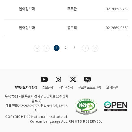
보
과
언어정보과
주무관
02-2669-9759
한
국
어
언어정보과
공무직
02-2669-9650
진
흥
과
수
첫 페이지
이전 페이지
다음 페이지
마지막 페이지
1
2
3
어
점
자
진
흥
과
Youtube
Instagram
Twitter
blog
개인정보 처리 방침
정보공개
저작권 정책
무료 배포 프로그램
오시는 길
바로 가기
문체부와 소속기관
우) 07511 서울특별시 강서구 금낭화로 154(방화
동 827)
대표 전화: 02-2669-9775(평일 9~12시, 13~18
시)
COPYRIGHT ⓒ National Institute of
Korean Language ALL RIGHTS RESERVED.