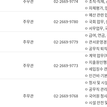
주무관
02-2669-9774
ㅇ 조직·직제,
ㅇ 자체평가,
ㅇ 예산 관련 
주무관
02-2669-9780
ㅇ 국회 업무
ㅇ 서무업무,
ㅇ 급여, 연금
주무관
02-2669-9779
ㅇ 관서운영경비
ㅇ 공무직 퇴직
ㅇ 계약 업무(
ㅇ 지출원인행위
주무관
02-2669-9773
ㅇ 세입징수 
ㅇ 인건비·기
ㅇ 청사 및 시
ㅇ 공무직 관리
주무관
02-2669-9768
ㅇ 국어원 청
ㅇ 시설 안전 