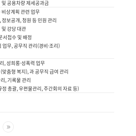
영 및 공용차량 제세공과금
등 비상계획 관련 업무
 정보공개, 청원 등 민원 관리
 및 강당 대관
 문서접수 및 배정
직 업무, 공무직 관리(경비·조리)
영
리, 성희롱·성폭력 업무
(맞춤형 복지), 과 공무직 급여 관리
리, 기록물 관리
규정 총괄, 우편물관리, 주간회의 자료 등)
영
다음 페이지
마지막 페이지