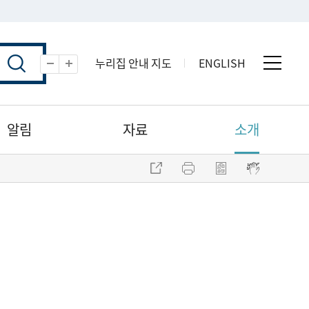
누리집 안내 지도
ENGLISH
전체 
축소
확대
알림
자료
소개
주소 복사
프린트
점자파일 내려받기
점자뷰어 보