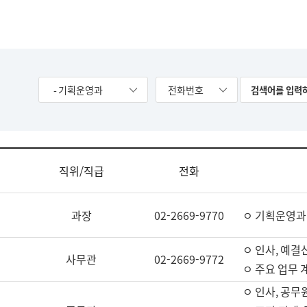
- 기획운영과
전화번호
직위/직급
전화
과장
02-2669-9770
ㅇ 기획운영과
ㅇ 인사, 예결산
사무관
02-2669-9772
ㅇ 주요 업무 
ㅇ 인사, 공무