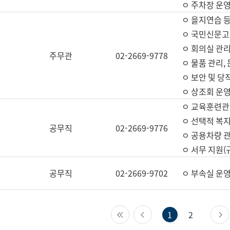
ㅇ 주차장 운
ㅇ 을지연습 
ㅇ 국민신문고,
ㅇ 회의실 관리
주무관
02-2669-9778
ㅇ 물품 관리,
ㅇ 보안 및 당
ㅇ 상조회 운
ㅇ 교육훈련관
ㅇ 선택적 복지
공무직
02-2669-9776
ㅇ 공용차량 관
ㅇ 서무 지원(
공무직
02-2669-9702
ㅇ 부속실 운
첫 페이지
이전 페이지
1
2