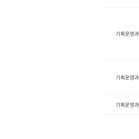
실
어
문
연
구
기획운영과
과
어
문
연
구
과
기획운영과
(사
전
팀)
기획운영과
언
어
정
보
과