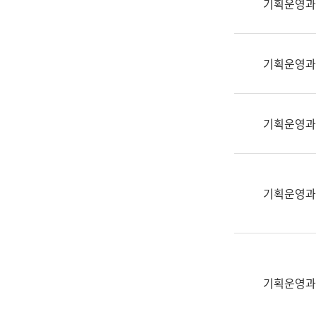
기획운영과
(부
획
서
운
명,
영
직
기획운영과
과
위/
공
직
공
급,
언
기획운영과
전
어
화,
과
담
교
당
육
기획운영과
업
연
무)
수
과
어
문
기획운영과
연
구