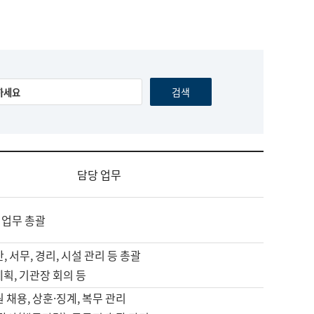
담당 업무
 업무 총괄
, 서무, 경리, 시설 관리 등 총괄
계획, 기관장 회의 등
원 채용, 상훈·징계, 복무 관리