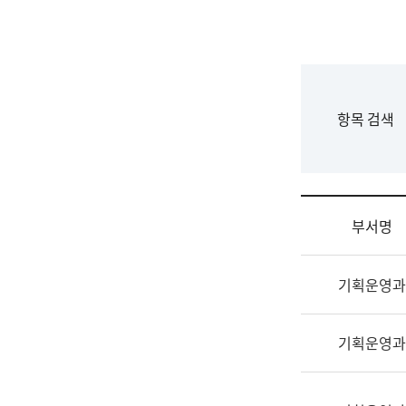
국
립
국
어
원
F
항목 검색
조
o
직
r
도
m
국
어
부서명
원
원
조
장
기획운영과
직
기
및
획
업
연
기획운영과
무
수
소
부
개
기