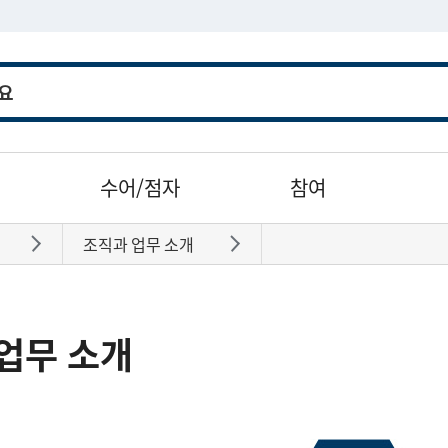
수어/점자
참여
조직과 업무 소개
바로가기
바로가기
업무 소개