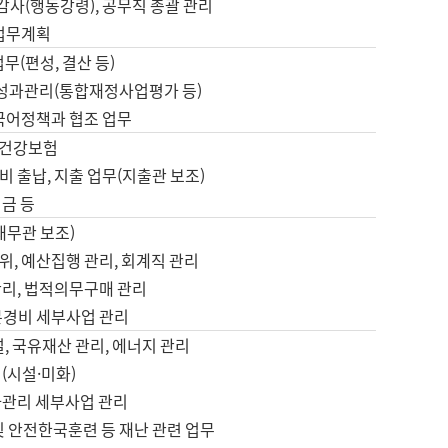
 감사(행동강령), 공무직 총괄 관리
 업무계획
업무(편성, 결산 등)
, 성과관리(통합재정사업평가 등)
 국어정책과 협조 업무
, 건강보험
 출납, 지출 업무(지출관 보조)
금 등
재무관 보조)
, 예산집행 관리, 회계직 관리
관리, 법적의무구매 관리
본경비 세부사업 관리
설, 국유재산 관리, 에너지 관리
(시설·미화)
사관리 세부사업 관리
및 안전한국훈련 등 재난 관련 업무