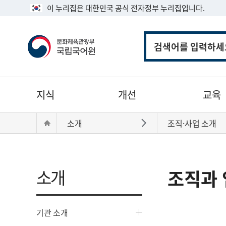
이 누리집은 대한민국 공식 전자정부 누리집입니다.
통
합
검
색
주
지식
개선
교육
메
뉴
현
Home
소개
조직·사업 소개
바로가기
재
위
치:
소개
조직과 
기관 소개