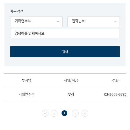
립
국
F
항목 검색
어
o
원
기획연수부
전화번호
r
조
m
직
도
국
어
원
원
장
기
획
연
수
부서명
직위/직급
전화
부
기
조
획
기획연수부
부장
02-2669-9730
직
운
및
영
업
과
무
공
첫 페이지
이전 페이지
다음 페이지
마지막 페이지
1
소
공
개
언
(부
어
서
과