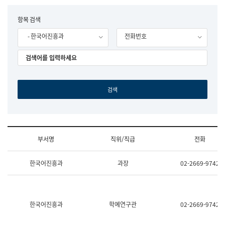
립
국
F
항목 검색
어
o
원
- 한국어진흥과
전화번호
r
조
m
직
도
국
어
원
원
장
기
획
연
수
부서명
직위/직급
전화
부
기
조
획
한국어진흥과
과장
02-2669-9742
직
운
및
영
업
과
무
공
소
공
한국어진흥과
학예연구관
02-2669-9742
개
언
(부
어
서
과