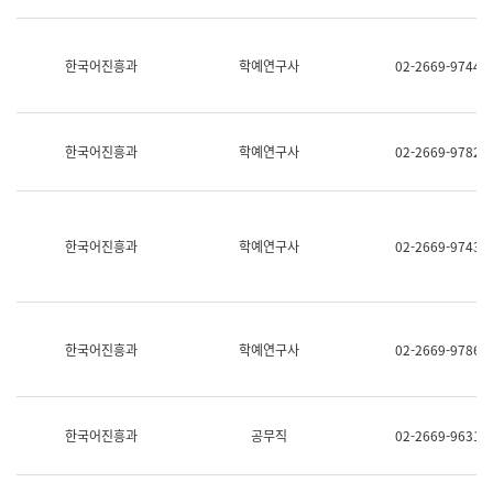
명,
교
직
육
위/
연
한국어진흥과
학예연구사
02-2669-9744
직
수
급,
과
전
어
화,
문
담
연
한국어진흥과
학예연구사
02-2669-9782
당
구
업
실
무)
어
문
연
한국어진흥과
학예연구사
02-2669-9743
구
과
어
문
연
한국어진흥과
학예연구사
02-2669-9786
구
과
(사
전
팀)
한국어진흥과
공무직
02-2669-9631
언
어
정