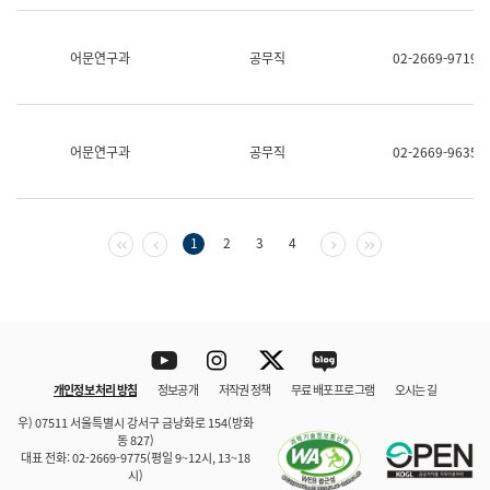
보
과
한
어문연구과
공무직
02-2669-9719
국
어
진
흥
과
어문연구과
공무직
02-2669-9635
수
어
점
자
진
첫 페이지
이전 페이지
다음 페이지
마지막 페이지
1
2
3
4
흥
과
Youtube
Instagram
Twitter
blog
개인정보 처리 방침
정보공개
저작권 정책
무료 배포 프로그램
오시는 길
바로 가기
문체부와 소속기관
우) 07511 서울특별시 강서구 금낭화로 154(방화
동 827)
대표 전화: 02-2669-9775(평일 9~12시, 13~18
시)