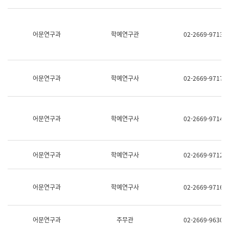
명,
교
직
육
위/
연
직
어문연구과
학예연구관
02-2669-9713
수
급,
과
전
어
화,
문
담
연
당
구
어문연구과
학예연구사
02-2669-9717
업
실
무)
어
문
연
어문연구과
학예연구사
02-2669-9714
구
과
어
문
어문연구과
학예연구사
02-2669-9712
연
구
과
(사
어문연구과
학예연구사
02-2669-9716
전
팀)
언
어
어문연구과
주무관
02-2669-9630
정