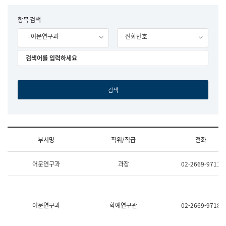
립
국
F
항목 검색
어
o
원
- 어문연구과
전화번호
r
조
m
직
도
국
어
원
원
장
기
획
연
수
부서명
직위/직급
전화
부
기
조
획
어문연구과
과장
02-2669-9711
직
운
및
영
업
과
무
공
소
공
어문연구과
학예연구관
02-2669-9718
개
언
(부
어
서
과