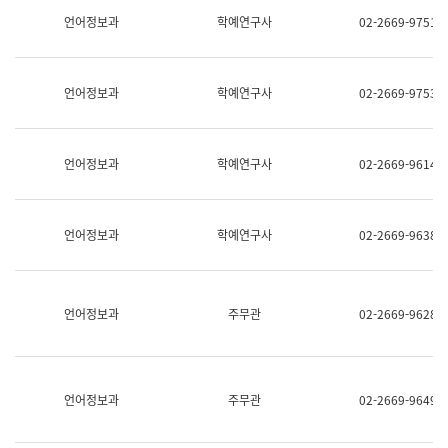
명,
교
언어정보과
학예연구사
02-2669-9751
직
육
위/
연
직
수
급,
과
언어정보과
학예연구사
02-2669-9753
전
어
화,
문
담
연
당
구
언어정보과
학예연구사
02-2669-9614
업
실
무)
어
문
연
언어정보과
학예연구사
02-2669-9638
구
과
어
문
연
언어정보과
주무관
02-2669-9628
구
과
(사
전
팀)
언어정보과
주무관
02-2669-9649
언
어
정