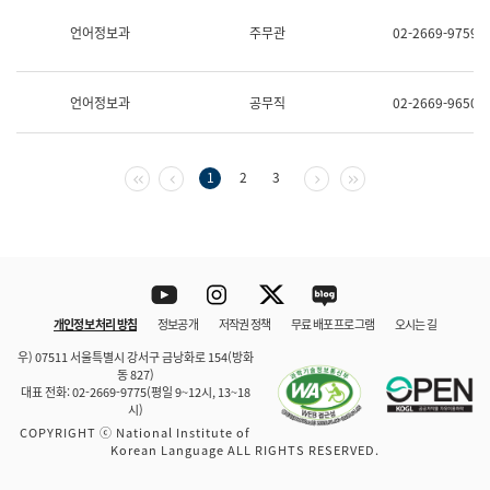
보
과
언어정보과
주무관
02-2669-9759
한
국
어
언어정보과
공무직
02-2669-9650
진
흥
과
수
첫 페이지
이전 페이지
다음 페이지
마지막 페이지
1
2
3
어
점
자
진
흥
과
Youtube
Instagram
Twitter
blog
개인정보 처리 방침
정보공개
저작권 정책
무료 배포 프로그램
오시는 길
바로 가기
문체부와 소속기관
우) 07511 서울특별시 강서구 금낭화로 154(방화
동 827)
대표 전화: 02-2669-9775(평일 9~12시, 13~18
시)
COPYRIGHT ⓒ National Institute of
Korean Language ALL RIGHTS RESERVED.