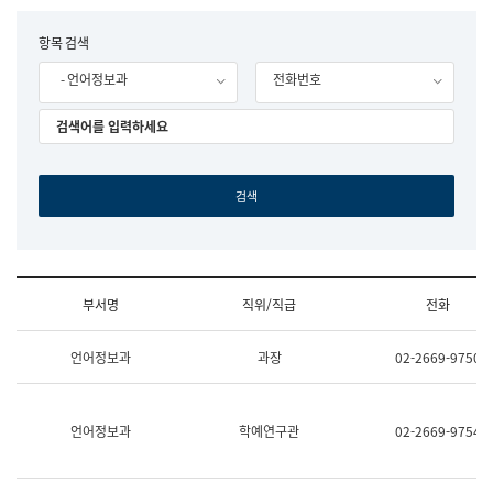
립
국
F
항목 검색
어
o
원
- 언어정보과
전화번호
r
조
m
직
도
국
어
원
원
장
기
획
연
수
부서명
직위/직급
전화
부
기
조
획
언어정보과
과장
02-2669-9750
직
운
및
영
업
과
무
공
언어정보과
학예연구관
02-2669-9754
소
공
개
언
(부
어
서
과