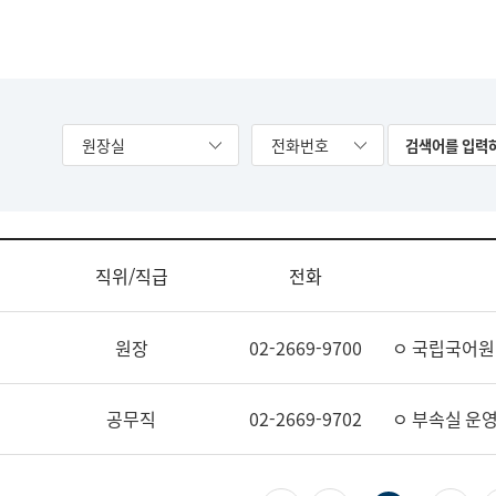
원장실
전화번호
직위/직급
전화
원장
02-2669-9700
ㅇ 국립국어원
공무직
02-2669-9702
ㅇ 부속실 운