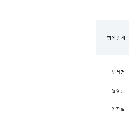
국
립
국
어
원
F
항목 검색
조
o
직
r
도
m
국
어
부서명
원
원
조
장
원장실
직
기
및
획
업
연
원장실
무
수
소
부
개
기