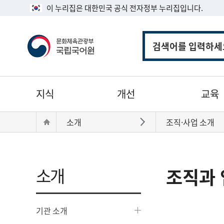
이 누리집은 대한민국 공식 전자정부 누리집입니다.
통
합
검
색
주
지식
개선
교육
메
뉴
현
Home
소개
조직·사업 소개
바로가기
재
위
치:
소개
조직과 
기관 소개