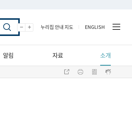
누리집 안내 지도
ENGLISH
전체 
축소
확대
알림
자료
소개
주소 복사
프린트
점자파일 내려받기
점자뷰어 보