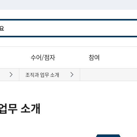
수어/점자
참여
조직과 업무 소개
바로가기
바로가기
업무 소개