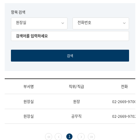
립
국
F
항목 검색
어
o
원
원장실
전화번호
r
조
m
직
도
국
어
원
원
장
기
획
연
수
부서명
직위/직급
전화
부
기
조
획
원장실
원장
02-2669-9700
직
운
및
영
업
과
원장실
공무직
02-2669-9702
무
공
소
공
개
언
(부
어
첫 페이지
이전 페이지
다음 페이지
마지막 페이지
1
서
과