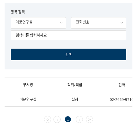
립
국
F
항목 검색
어
o
원
어문연구실
전화번호
r
조
m
직
도
국
어
원
원
장
기
획
연
수
부서명
직위/직급
전화
부
기
조
획
어문연구실
실장
02-2669-9710
직
운
및
영
업
과
무
공
첫 페이지
이전 페이지
다음 페이지
마지막 페이지
1
소
공
개
언
(부
어
서
과