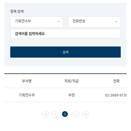
립
국
F
항목 검색
어
o
원
기획연수부
전화번호
r
조
m
직
도
국
어
원
원
장
기
획
연
수
부서명
직위/직급
전화
부
기
조
획
기획연수부
부장
02-2669-9730
직
운
및
영
업
과
무
공
첫 페이지
이전 페이지
다음 페이지
마지막 페이지
1
소
공
개
언
(부
어
서
과