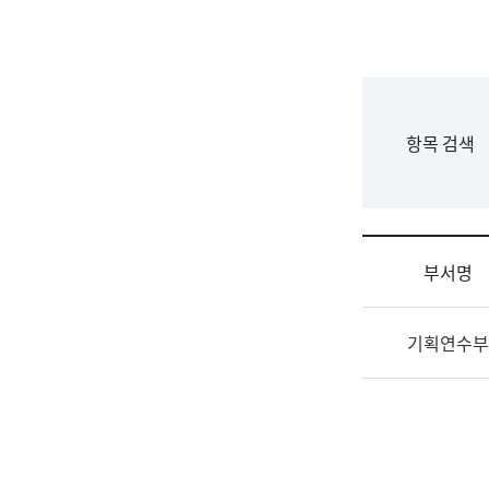
국
립
국
어
원
F
항목 검색
조
o
직
r
도
m
국
어
부서명
원
원
조
장
기획연수부
직
기
및
획
업
연
무
수
소
부
개
기