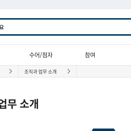
수어/점자
참여
조직과 업무 소개
바로가기
바로가기
업무 소개