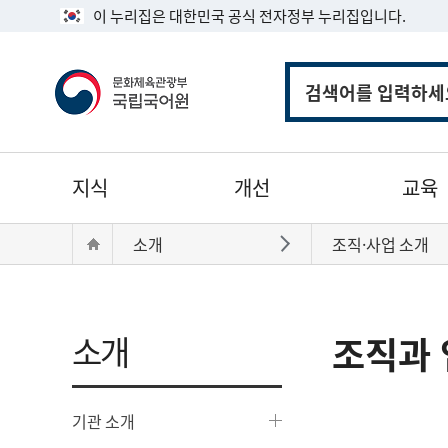
이 누리집은 대한민국 공식 전자정부 누리집입니다.
통
합
검
색
주
지식
개선
교육
메
뉴
현
Home
소개
조직·사업 소개
바로가기
재
위
치:
소개
조직과 
기관 소개