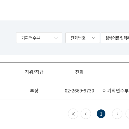
기획연수부
전화번호
직위/직급
전화
부장
02-2669-9730
ㅇ 기획연수부
첫 페이지
이전 페이지
다
1