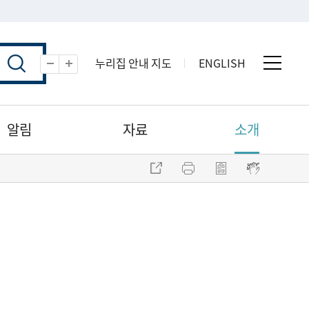
누리집 안내 지도
ENGLISH
전체 
축소
확대
알림
자료
소개
주소 복사
프린트
점자파일 내려받기
점자뷰어 보