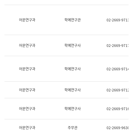
명,
교
직
육
위/
연
직
어문연구과
학예연구관
02-2669-9713
수
급,
과
전
어
화,
문
담
연
당
구
어문연구과
학예연구사
02-2669-9717
업
실
무)
어
문
연
어문연구과
학예연구사
02-2669-9714
구
과
어
문
어문연구과
학예연구사
02-2669-9712
연
구
과
(사
어문연구과
학예연구사
02-2669-9716
전
팀)
언
어
어문연구과
주무관
02-2669-9630
정