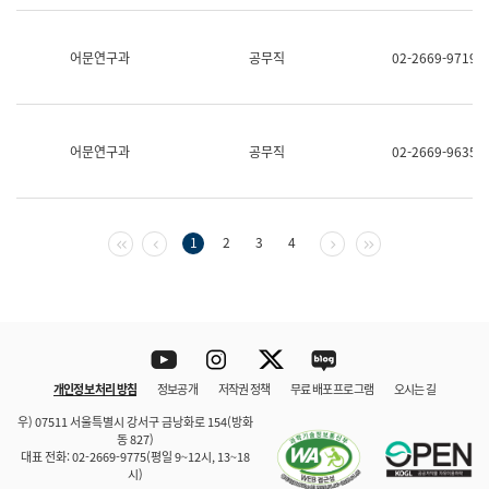
보
과
한
어문연구과
공무직
02-2669-9719
국
어
진
흥
과
어문연구과
공무직
02-2669-9635
수
어
점
자
진
첫 페이지
이전 페이지
다음 페이지
마지막 페이지
1
2
3
4
흥
과
Youtube
Instagram
Twitter
blog
개인정보 처리 방침
정보공개
저작권 정책
무료 배포 프로그램
오시는 길
바로 가기
문체부와 소속기관
우) 07511 서울특별시 강서구 금낭화로 154(방화
동 827)
대표 전화: 02-2669-9775(평일 9~12시, 13~18
시)