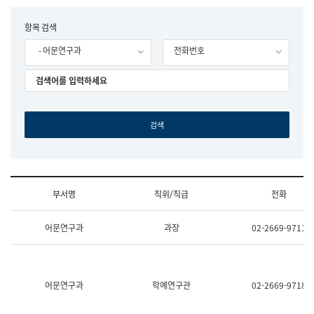
립
국
F
항목 검색
어
o
원
- 어문연구과
전화번호
r
조
m
직
도
국
어
원
원
장
기
획
연
수
부서명
직위/직급
전화
부
기
조
획
어문연구과
과장
02-2669-9711
직
운
및
영
업
과
무
공
소
공
어문연구과
학예연구관
02-2669-9718
개
언
(부
어
서
과