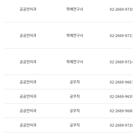
명,
교
공공언어과
학예연구사
02-2669-9738
직
육
위/
연
직
수
급,
과
전
어
공공언어과
학예연구사
02-2669-9733
화,
문
담
연
당
구
업
실
무)
어
공공언어과
학예연구사
02-2669-9724
문
연
구
과
공공언어과
공무직
02-2669-9667
어
문
연
공공언어과
공무직
02-2669-9639
구
과
(사
공공언어과
공무직
02-2669-9680
전
팀)
언
공공언어과
공무직
02-2669-9728
어
정