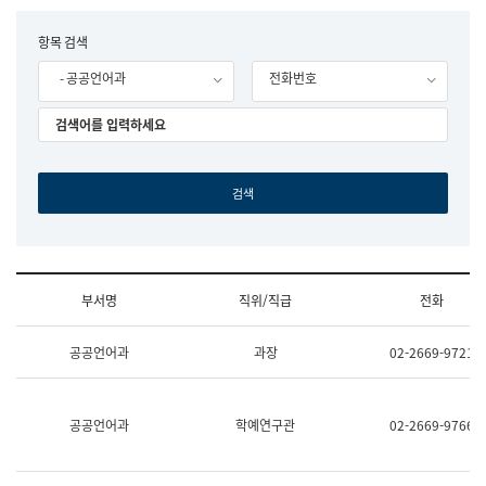
립
국
F
항목 검색
어
o
원
- 공공언어과
전화번호
r
조
m
직
도
국
어
원
원
장
기
획
연
수
부서명
직위/직급
전화
부
기
조
획
공공언어과
과장
02-2669-9721
직
운
및
영
업
과
무
공
공공언어과
학예연구관
02-2669-9766
소
공
개
언
(부
어
서
과