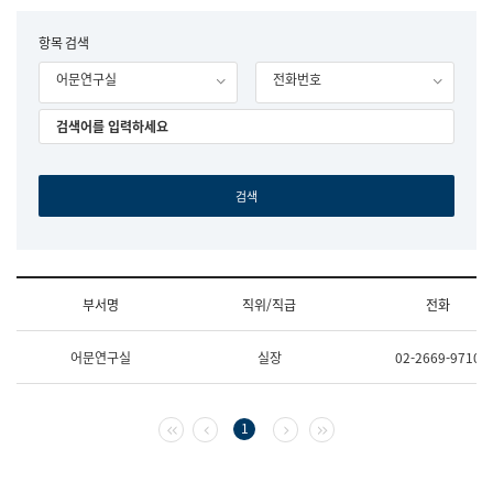
립
국
F
항목 검색
어
o
원
어문연구실
전화번호
r
조
m
직
도
국
어
원
원
장
기
획
연
수
부서명
직위/직급
전화
부
기
조
획
어문연구실
실장
02-2669-9710
직
운
및
영
업
과
무
공
첫 페이지
이전 페이지
다음 페이지
마지막 페이지
1
소
공
개
언
(부
어
서
과