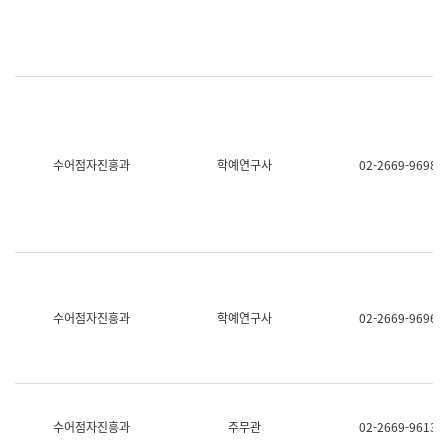
명,
교
직
육
위/
연
직
수
급,
과
전
어
화,
문
담
연
당
구
수어점자진흥과
학예연구사
02-2669-9698
업
실
무)
어
문
연
구
과
어
문
연
수어점자진흥과
학예연구사
02-2669-9696
구
과
(사
전
팀)
언
어
수어점자진흥과
주무관
02-2669-9613
정