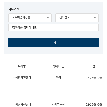
립
국
F
항목 검색
어
o
원
- 수어점자진흥과
전화번호
r
조
m
직
도
국
어
원
원
장
기
획
연
수
부서명
직위/직급
전화
부
기
조
획
수어점자진흥과
과장
02-2669-9690
직
운
및
영
업
과
무
공
소
공
개
언
(부
어
수어점자진흥과
학예연구관
02-2669-9691
서
과