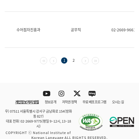
수어점자진흥과
공무직
02-2669-9661
첫 페이지
이전 페이지
다음 페이지
마지막 페이지
1
2
Youtube
Instagram
Twitter
blog
개인정보 처리 방침
정보공개
저작권 정책
무료 배포 프로그램
오시는 길
바로 가기
문체부와 소속기관
우) 07511 서울특별시 강서구 금낭화로 154(방화
동 827)
대표 전화: 02-2669-9775(평일 9~12시, 13~18
시)
COPYRIGHT ⓒ National Institute of
Korean Language ALL RIGHTS RESERVED.