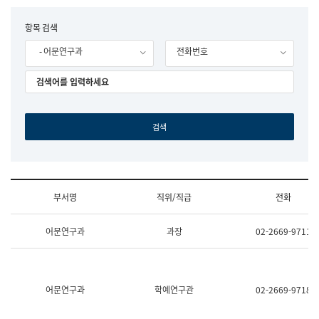
립
국
F
항목 검색
어
o
원
- 어문연구과
전화번호
r
조
m
직
도
국
어
원
원
장
기
획
연
수
부서명
직위/직급
전화
부
기
조
획
어문연구과
과장
02-2669-9711
직
운
및
영
업
과
무
공
소
공
어문연구과
학예연구관
02-2669-9718
개
언
(부
어
서
과