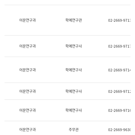
명,
교
직
육
위/
연
직
어문연구과
학예연구관
02-2669-9713
수
급,
과
전
어
화,
문
담
연
당
구
어문연구과
학예연구사
02-2669-9717
업
실
무)
어
문
연
어문연구과
학예연구사
02-2669-9714
구
과
어
문
어문연구과
학예연구사
02-2669-9712
연
구
과
(사
어문연구과
학예연구사
02-2669-9716
전
팀)
언
어
어문연구과
주무관
02-2669-9630
정