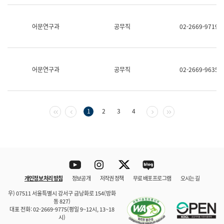
보
과
한
어문연구과
공무직
02-2669-9719
국
어
진
흥
과
어문연구과
공무직
02-2669-9635
수
어
점
자
진
첫 페이지
이전 페이지
다음 페이지
마지막 페이지
1
2
3
4
흥
과
Youtube
Instagram
Twitter
blog
개인정보 처리 방침
정보공개
저작권 정책
무료 배포 프로그램
오시는 길
바로 가기
문체부와 소속기관
우) 07511 서울특별시 강서구 금낭화로 154(방화
동 827)
대표 전화: 02-2669-9775(평일 9~12시, 13~18
시)