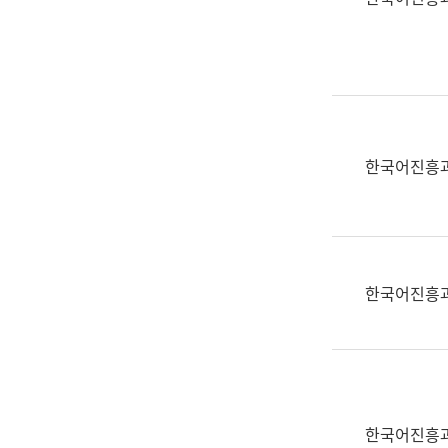
(부
획
서
운
명,
영
직
과
위/
공
직
공
급,
언
한국어진흥
전
어
화,
과
담
교
당
육
업
연
한국어진흥
무)
수
과
어
문
연
구
한국어진흥