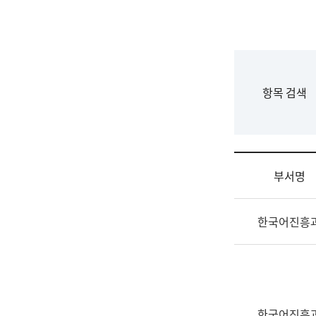
국
립
국
어
원
F
항목 검색
조
o
직
r
도
m
국
어
부서명
원
원
조
장
한국어진흥
직
기
및
획
업
연
무
수
소
부
개
기
한국어진흥