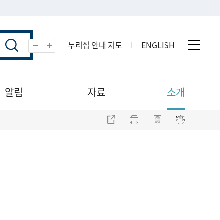
누리집 안내 지도
ENGLISH
전체 
축소
확대
알림
자료
소개
주소 복사
프린트
점자파일 내려받기
점자뷰어 보