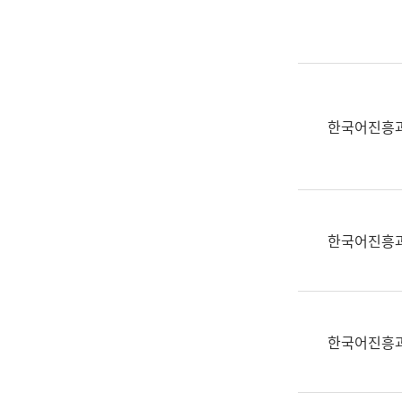
실
어
문
연
구
과
한국어진흥
어
문
연
구
과
한국어진흥
(사
전
팀)
언
어
한국어진흥
정
보
과