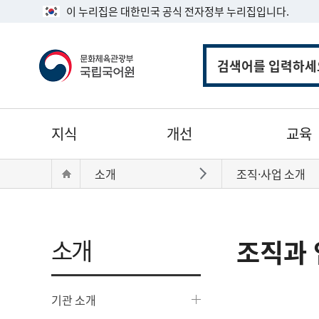
이 누리집은 대한민국 공식 전자정부 누리집입니다.
통
합
검
색
주
지식
개선
교육
메
뉴
현
Home
소개
조직·사업 소개
바로가기
재
위
치:
소개
조직과 
기관 소개