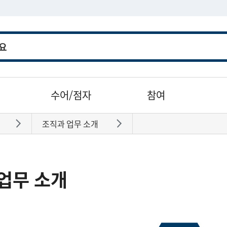
수어/점자
참여
조직과 업무 소개
바로가기
바로가기
업무 소개