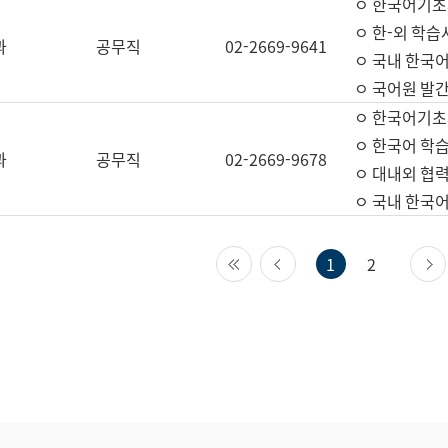
ㅇ 한국어기초
ㅇ 한-외 학습
과
공무직
02-2669-9641
ㅇ 국내 한국
ㅇ 국어원 발간
ㅇ 한국어기초
ㅇ 한국어 학
과
공무직
02-2669-9678
ㅇ 대내외 협력
ㅇ 국내 한국
첫 페이지
이전 페이지
1
2