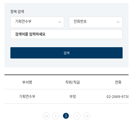
립
국
F
항목 검색
어
o
원
기획연수부
전화번호
r
조
m
직
도
국
어
원
원
장
기
획
연
수
부서명
직위/직급
전화
부
기
조
획
기획연수부
부장
02-2669-9730
직
운
및
영
업
과
무
공
첫 페이지
이전 페이지
다음 페이지
마지막 페이지
1
소
공
개
언
(부
어
서
과