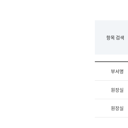
국
립
국
어
원
F
항목 검색
조
o
직
r
도
m
국
어
부서명
원
원
조
장
원장실
직
기
및
획
업
연
원장실
무
수
소
부
개
기