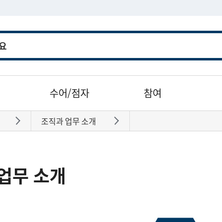
수어/점자
참여
조직과 업무 소개
바로가기
바로가기
업무 소개