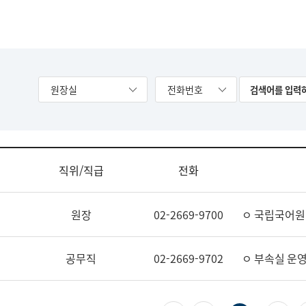
원장실
전화번호
직위/직급
전화
원장
02-2669-9700
ㅇ 국립국어원
공무직
02-2669-9702
ㅇ 부속실 운