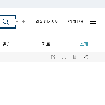
누리집 안내 지도
ENGLISH
전체 
축소
확대
알림
자료
소개
주소 복사
프린트
점자파일 내려받기
점자뷰어 보