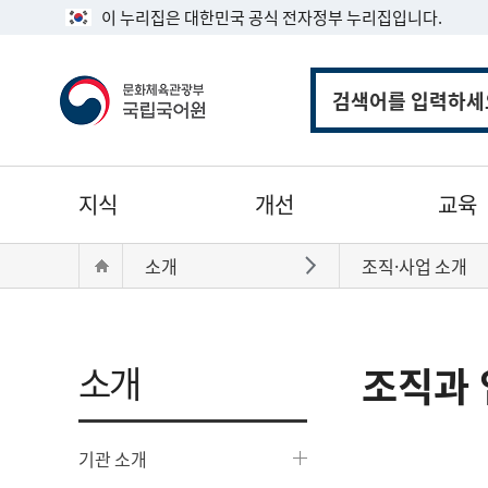
이 누리집은 대한민국 공식 전자정부 누리집입니다.
통
합
검
색
주
지식
개선
교육
메
뉴
현
Home
소개
조직·사업 소개
바로가기
재
위
치:
소개
조직과 
기관 소개