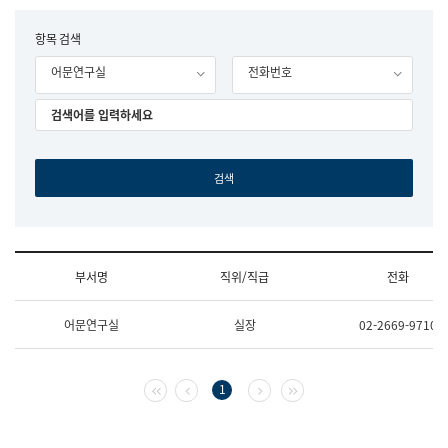
립
국
F
항목 검색
어
o
원
어문연구실
전화번호
r
조
m
직
도
국
어
원
원
장
기
획
연
수
부서명
직위/직급
전화
부
기
조
획
어문연구실
실장
02-2669-9710
직
운
및
영
업
과
무
공
첫 페이지
이전 페이지
다음 페이지
마지막 페이지
1
소
공
개
언
(부
어
서
과