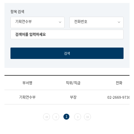
립
국
F
항목 검색
어
o
원
기획연수부
전화번호
r
조
m
직
도
국
어
원
원
장
기
획
연
수
부서명
직위/직급
전화
부
기
조
획
기획연수부
부장
02-2669-9730
직
운
및
영
업
과
무
공
첫 페이지
이전 페이지
다음 페이지
마지막 페이지
1
소
공
개
언
(부
어
서
과