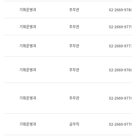
명,
교
직
기획운영과
주무관
02-2669-9780
육
위/
연
직
수
급,
과
기획운영과
주무관
02-2669-9779
전
어
화,
문
담
연
당
기획운영과
주무관
02-2669-9773
구
업
실
무)
어
문
연
기획운영과
주무관
02-2669-9768
구
과
어
문
연
구
기획운영과
주무관
02-2669-9778
과
(사
전
팀)
언
기획운영과
공무직
02-2669-9776
어
정