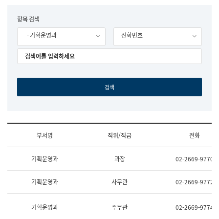
립
국
F
항목 검색
어
o
원
- 기획운영과
전화번호
r
조
m
직
도
국
어
원
원
장
기
획
연
수
부서명
직위/직급
전화
부
기
조
획
기획운영과
과장
02-2669-9770
직
운
및
영
업
과
기획운영과
사무관
02-2669-9772
무
공
소
공
개
언
기획운영과
주무관
02-2669-9774
(부
어
서
과