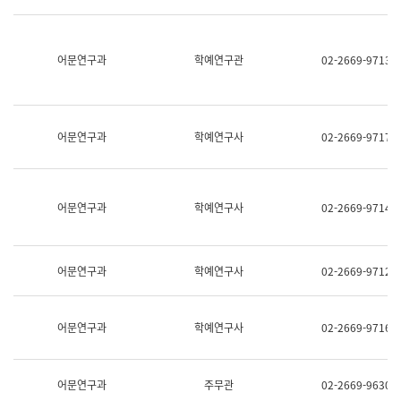
명,
교
직
육
위/
연
직
어문연구과
학예연구관
02-2669-9713
수
급,
과
전
어
화,
문
담
연
당
구
어문연구과
학예연구사
02-2669-9717
업
실
무)
어
문
연
어문연구과
학예연구사
02-2669-9714
구
과
어
문
어문연구과
학예연구사
02-2669-9712
연
구
과
(사
어문연구과
학예연구사
02-2669-9716
전
팀)
언
어
어문연구과
주무관
02-2669-9630
정