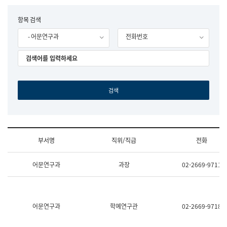
립
국
F
항목 검색
어
o
원
- 어문연구과
전화번호
r
조
m
직
도
국
어
원
원
장
기
획
연
수
부서명
직위/직급
전화
부
기
조
획
어문연구과
과장
02-2669-9711
직
운
및
영
업
과
무
공
소
공
어문연구과
학예연구관
02-2669-9718
개
언
(부
어
서
과