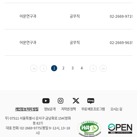
보
과
한
어문연구과
공무직
02-2669-9719
국
어
진
흥
과
어문연구과
공무직
02-2669-9635
수
어
점
자
진
첫 페이지
이전 페이지
다음 페이지
마지막 페이지
1
2
3
4
흥
과
Youtube
Instagram
Twitter
blog
개인정보 처리 방침
정보공개
저작권 정책
무료 배포 프로그램
오시는 길
바로 가기
문체부와 소속기관
우) 07511 서울특별시 강서구 금낭화로 154(방화
동 827)
대표 전화: 02-2669-9775(평일 9~12시, 13~18
시)