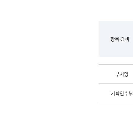
국
립
국
어
원
F
항목 검색
조
o
직
r
도
m
국
어
부서명
원
원
조
장
기획연수부
직
기
및
획
업
연
무
수
소
부
개
기