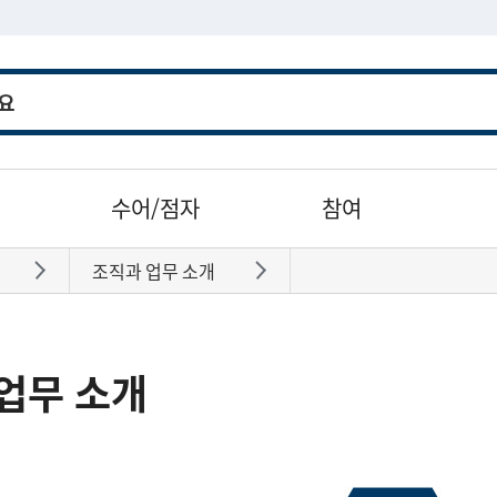
수어/점자
참여
조직과 업무 소개
바로가기
바로가기
업무 소개