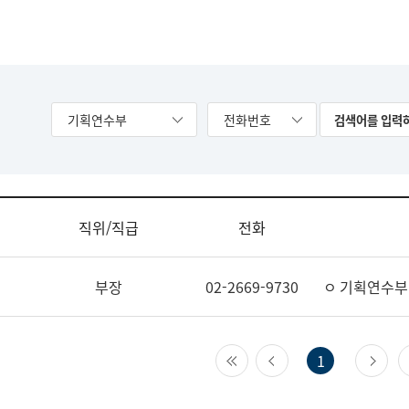
기획연수부
전화번호
직위/직급
전화
부장
02-2669-9730
ㅇ 기획연수부
첫 페이지
이전 페이지
다
1