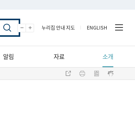
누리집 안내 지도
ENGLISH
전체 
축소
확대
알림
자료
소개
주소 복사
프린트
점자파일 내려받기
점자뷰어 보