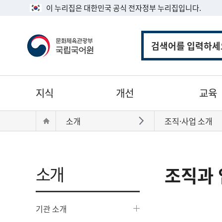
이 누리집은 대한민국 공식 전자정부 누리집입니다.
통
합
검
색
주
지식
개선
교육
메
뉴
현
Home
소개
조직·사업 소개
바로가기
재
위
치:
소개
조직과 
기관 소개