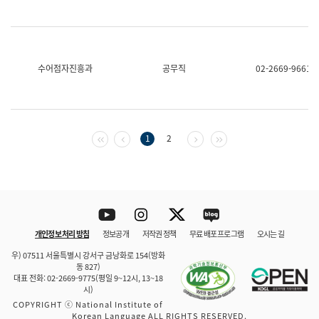
수어점자진흥과
공무직
02-2669-9661
첫 페이지
이전 페이지
다음 페이지
마지막 페이지
1
2
Youtube
Instagram
Twitter
blog
개인정보 처리 방침
정보공개
저작권 정책
무료 배포 프로그램
오시는 길
바로 가기
문체부와 소속기관
우) 07511 서울특별시 강서구 금낭화로 154(방화
동 827)
대표 전화: 02-2669-9775(평일 9~12시, 13~18
시)
COPYRIGHT ⓒ National Institute of
Korean Language ALL RIGHTS RESERVED.