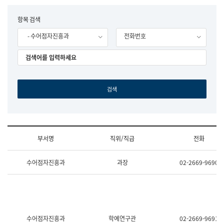
립
국
F
항목 검색
어
o
원
- 수어점자진흥과
전화번호
r
조
m
직
도
국
어
원
원
장
기
획
연
수
부서명
직위/직급
전화
부
기
조
획
수어점자진흥과
과장
02-2669-9690
직
운
및
영
업
과
무
공
소
공
개
언
(부
어
수어점자진흥과
학예연구관
02-2669-9691
서
과