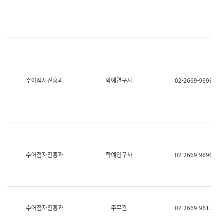
명,
교
직
육
위/
연
직
수
급,
과
전
어
화,
문
담
연
당
구
수어점자진흥과
학예연구사
02-2669-9698
업
실
무)
어
문
연
구
과
어
문
연
수어점자진흥과
학예연구사
02-2669-9696
구
과
(사
전
팀)
언
어
수어점자진흥과
주무관
02-2669-9613
정