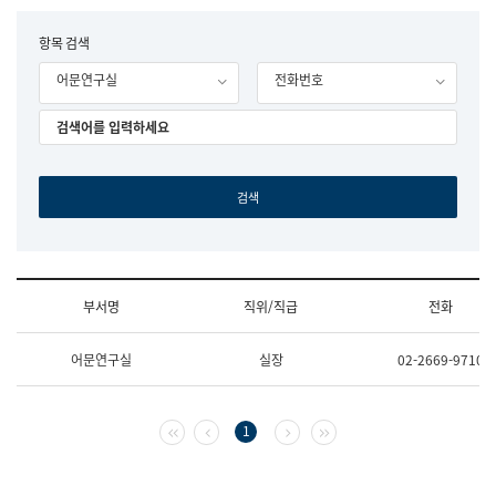
립
국
F
항목 검색
어
o
원
어문연구실
전화번호
r
조
m
직
도
국
어
원
원
장
기
획
연
수
부서명
직위/직급
전화
부
기
조
획
어문연구실
실장
02-2669-9710
직
운
및
영
업
과
무
공
첫 페이지
이전 페이지
다음 페이지
마지막 페이지
1
소
공
개
언
(부
어
서
과