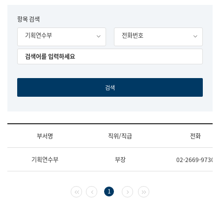
립
국
F
항목 검색
어
o
원
기획연수부
전화번호
r
조
m
직
도
국
어
원
원
장
기
획
연
수
부서명
직위/직급
전화
부
기
조
획
기획연수부
부장
02-2669-9730
직
운
및
영
업
과
무
공
첫 페이지
이전 페이지
다음 페이지
마지막 페이지
1
소
공
개
언
(부
어
서
과