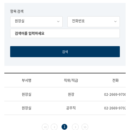
립
국
F
항목 검색
어
o
원
원장실
전화번호
r
조
m
직
도
국
어
원
원
장
기
획
연
수
부서명
직위/직급
전화
부
기
조
획
원장실
원장
02-2669-9700
직
운
및
영
업
과
원장실
공무직
02-2669-9702
무
공
소
공
개
언
(부
어
첫 페이지
이전 페이지
다음 페이지
마지막 페이지
1
서
과