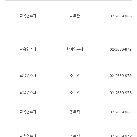
명,
교
직
육
위/
연
교육연수과
사무관
02-2669-9684
직
수
급,
과
전
어
화,
문
담
연
당
구
교육연수과
학예연구사
02-2669-9735
업
실
무)
어
문
연
구
교육연수과
주무관
02-2669-9736
과
어
문
교육연수과
주무관
02-2669-9758
연
구
과
(사
교육연수과
공무직
02-2669-9662
전
팀)
언
어
정
교육연수과
공무직
02-2669-9729