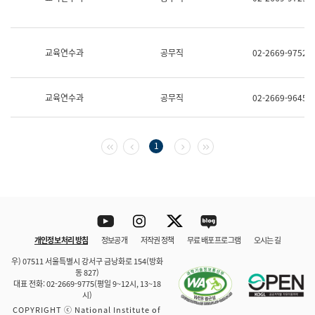
보
과
한
국
교육연수과
공무직
02-2669-9752
어
진
흥
과
교육연수과
공무직
02-2669-9645
수
어
점
자
첫 페이지
이전 페이지
다음 페이지
마지막 페이지
1
진
흥
과
Youtube
Instagram
Twitter
blog
개인정보 처리 방침
정보공개
저작권 정책
무료 배포 프로그램
오시는 길
바로 가기
문체부와 소속기관
우) 07511 서울특별시 강서구 금낭화로 154(방화
동 827)
대표 전화: 02-2669-9775(평일 9~12시, 13~18
시)
COPYRIGHT ⓒ National Institute of