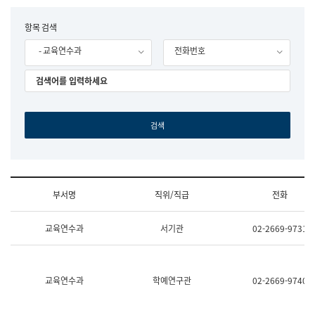
립
국
F
항목 검색
어
o
원
- 교육연수과
전화번호
r
조
m
직
도
국
어
원
원
장
기
획
연
수
부서명
직위/직급
전화
부
기
조
획
교육연수과
서기관
02-2669-9731
직
운
및
영
업
과
무
공
소
공
교육연수과
학예연구관
02-2669-9740
개
언
(부
어
서
과