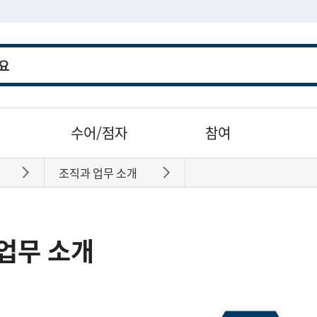
수어/점자
참여
조직과 업무 소개
바로가기
바로가기
업무 소개