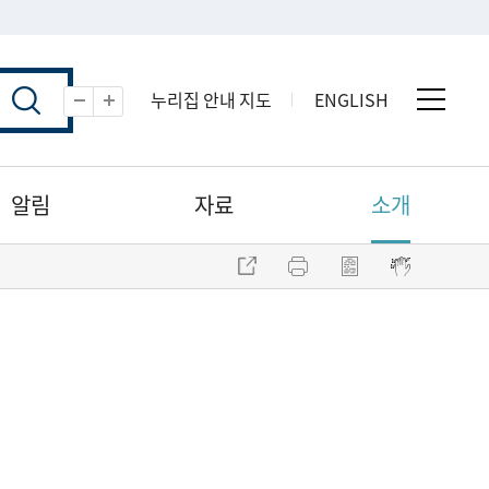
누리집 안내 지도
ENGLISH
전체 
축소
확대
알림
자료
소개
주소 복사
프린트
점자파일 내려받기
점자뷰어 보