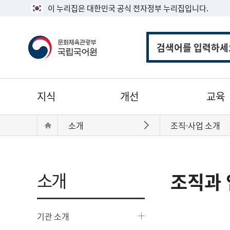
이 누리집은 대한민국 공식 전자정부 누리집입니다.
통
합
검
색
주
지식
개선
교육
메
뉴
현
Home
소개
조직·사업 소개
바로가기
재
위
치:
소개
조직과 
기관 소개