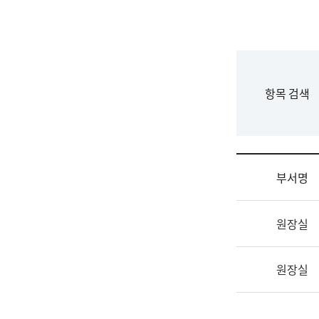
국
립
국
어
원
F
항목 검색
조
o
직
r
도
m
국
어
부서명
원
원
조
장
원장실
직
기
및
획
업
연
원장실
무
수
소
부
개
기