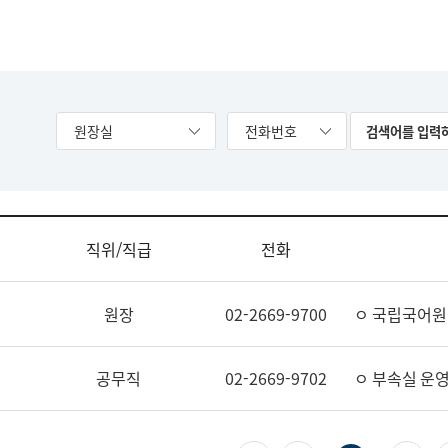
원장실
전화번호
직위/직급
전화
원장
02-2669-9700
ㅇ 국립국어원
공무직
02-2669-9702
ㅇ 부속실 운