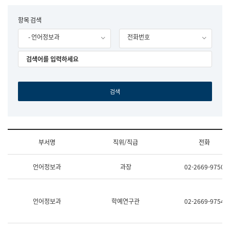
립
국
F
항목 검색
어
o
원
- 언어정보과
전화번호
r
조
m
직
도
국
어
원
원
장
기
획
연
수
부서명
직위/직급
전화
부
기
조
획
언어정보과
과장
02-2669-9750
직
운
및
영
업
과
무
공
언어정보과
학예연구관
02-2669-9754
소
공
개
언
(부
어
서
과