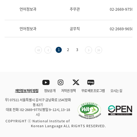
보
과
언어정보과
주무관
02-2669-9759
한
국
어
언어정보과
공무직
02-2669-9650
진
흥
과
수
첫 페이지
이전 페이지
다음 페이지
마지막 페이지
1
2
3
어
점
자
진
흥
과
Youtube
Instagram
Twitter
blog
개인정보 처리 방침
정보공개
저작권 정책
무료 배포 프로그램
오시는 길
바로 가기
문체부와 소속기관
우) 07511 서울특별시 강서구 금낭화로 154(방화
동 827)
대표 전화: 02-2669-9775(평일 9~12시, 13~18
시)
COPYRIGHT ⓒ National Institute of
Korean Language ALL RIGHTS RESERVED.