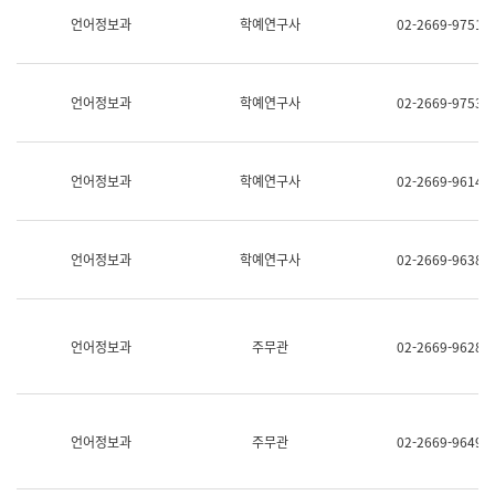
명,
교
언어정보과
학예연구사
02-2669-9751
직
육
위/
연
직
수
급,
과
언어정보과
학예연구사
02-2669-9753
전
어
화,
문
담
연
당
구
언어정보과
학예연구사
02-2669-9614
업
실
무)
어
문
연
언어정보과
학예연구사
02-2669-9638
구
과
어
문
연
언어정보과
주무관
02-2669-9628
구
과
(사
전
팀)
언어정보과
주무관
02-2669-9649
언
어
정