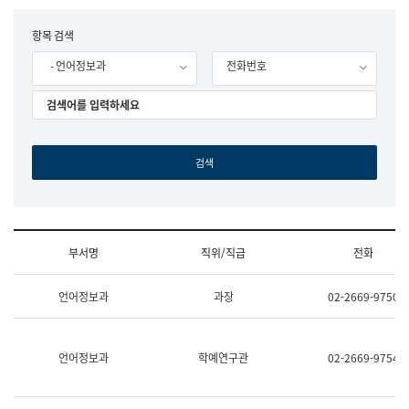
립
국
F
항목 검색
어
o
원
- 언어정보과
전화번호
r
조
m
직
도
국
어
원
원
장
기
획
연
수
부서명
직위/직급
전화
부
기
조
획
언어정보과
과장
02-2669-9750
직
운
및
영
업
과
무
공
언어정보과
학예연구관
02-2669-9754
소
공
개
언
(부
어
서
과