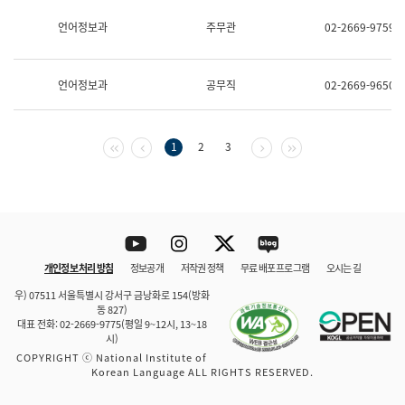
보
과
언어정보과
주무관
02-2669-9759
한
국
어
언어정보과
공무직
02-2669-9650
진
흥
과
수
첫 페이지
이전 페이지
다음 페이지
마지막 페이지
1
2
3
어
점
자
진
흥
과
Youtube
Instagram
Twitter
blog
개인정보 처리 방침
정보공개
저작권 정책
무료 배포 프로그램
오시는 길
바로 가기
문체부와 소속기관
우) 07511 서울특별시 강서구 금낭화로 154(방화
동 827)
대표 전화: 02-2669-9775(평일 9~12시, 13~18
시)
COPYRIGHT ⓒ National Institute of
Korean Language ALL RIGHTS RESERVED.