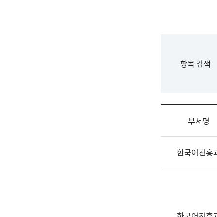
국
립
국
어
원
F
항목 검색
조
o
직
r
도
m
국
어
부서명
원
원
조
장
한국어진흥
직
기
및
획
업
연
무
수
소
부
개
기
한국어진흥