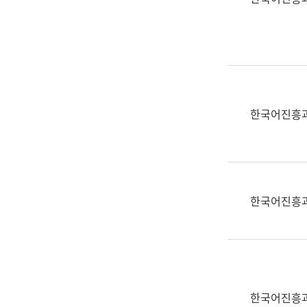
(부
획
서
운
명,
영
직
과
위/
공
직
공
급,
언
한국어진흥
전
어
화,
과
담
교
당
육
업
연
한국어진흥
무)
수
과
어
문
연
구
한국어진흥