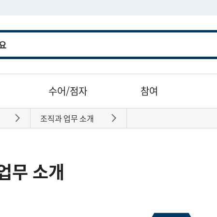
수어/점자
참여
조직과 업무 소개
바로가기
바로가기
업무 소개