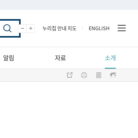
누리집 안내 지도
ENGLISH
전체 
축소
확대
알림
자료
소개
주소 복사
프린트
점자파일 내려받기
점자뷰어 보