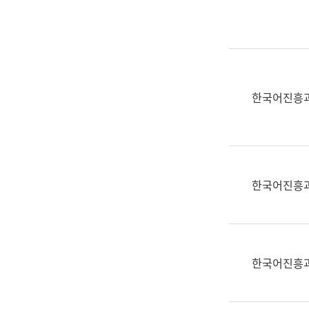
실
어
문
연
구
과
한국어진흥
어
문
연
구
과
한국어진흥
(사
전
팀)
언
어
한국어진흥
정
보
과