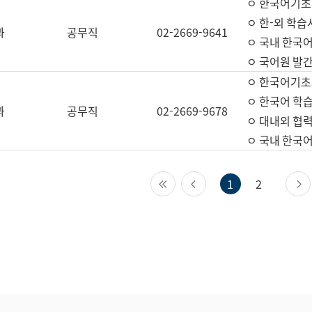
ㅇ 한국어기초
ㅇ 한-외 학습
과
공무직
02-2669-9641
ㅇ 국내 한국
ㅇ 국어원 발간
ㅇ 한국어기초
ㅇ 한국어 학
과
공무직
02-2669-9678
ㅇ 대내외 협력
ㅇ 국내 한국
첫 페이지
이전 페이지
1
2