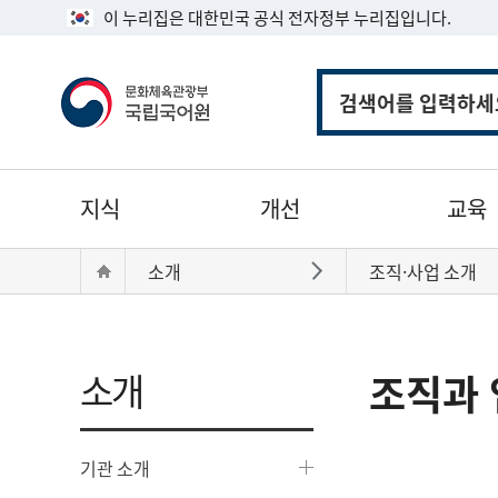
이 누리집은 대한민국 공식 전자정부 누리집입니다.
통
합
검
색
주
지식
개선
교육
메
뉴
현
Home
소개
조직·사업 소개
바로가기
재
위
치:
소개
조직과 
기관 소개