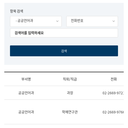
립
국
F
항목 검색
어
o
원
- 공공언어과
전화번호
r
조
m
직
도
국
어
원
원
장
기
획
연
수
부서명
직위/직급
전화
부
기
조
획
공공언어과
과장
02-2669-9721
직
운
및
영
업
과
무
공
공공언어과
학예연구관
02-2669-9766
소
공
개
언
(부
어
서
과