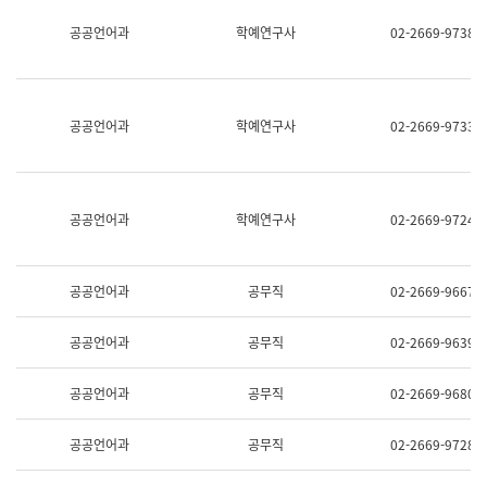
명,
교
공공언어과
학예연구사
02-2669-9738
직
육
위/
연
직
수
급,
과
전
어
공공언어과
학예연구사
02-2669-9733
화,
문
담
연
당
구
업
실
무)
어
공공언어과
학예연구사
02-2669-9724
문
연
구
과
공공언어과
공무직
02-2669-9667
어
문
연
공공언어과
공무직
02-2669-9639
구
과
(사
공공언어과
공무직
02-2669-9680
전
팀)
언
공공언어과
공무직
02-2669-9728
어
정