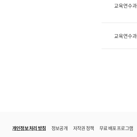
한
교육연수과
국
어
진
흥
교육연수과
과
수
어
점
자
진
흥
과
개인정보 처리 방침
정보공개
저작권 정책
무료 배포 프로그램