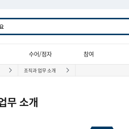
수어/점자
참여
조직과 업무 소개
바로가기
바로가기
업무 소개