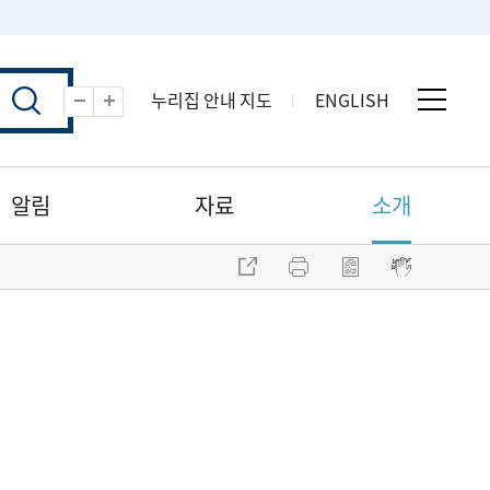
누리집 안내 지도
ENGLISH
전체 
축소
확대
알림
자료
소개
주소 복사
프린트
점자파일 내려받기
점자뷰어 보