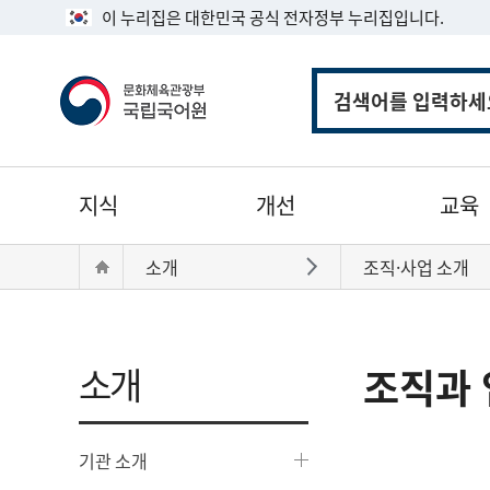
이 누리집은 대한민국 공식 전자정부 누리집입니다.
통
합
검
색
주
지식
개선
교육
메
뉴
현
Home
소개
조직·사업 소개
바로가기
재
위
치:
소개
조직과 
기관 소개