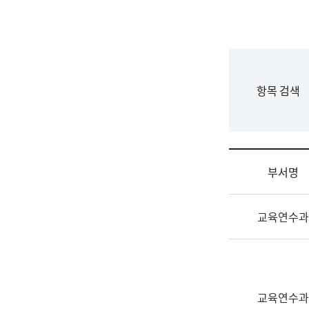
국
립
국
어
원
F
항목 검색
조
o
직
r
도
m
국
어
부서명
원
원
조
장
교육연수과
직
기
및
획
업
연
무
수
소
부
교육연수과
개
기