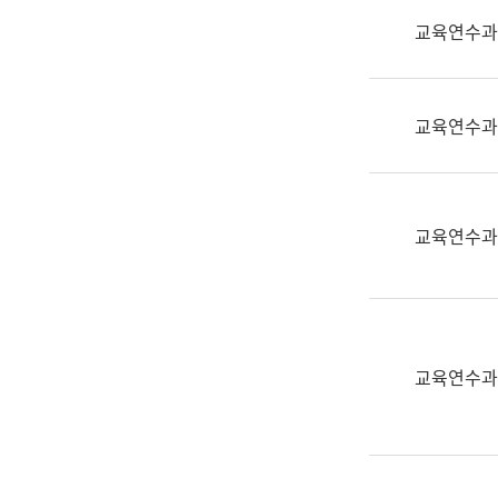
실
교육연수과
어
문
연
구
교육연수과
과
어
문
연
교육연수과
구
과
(사
전
팀)
교육연수과
언
어
정
보
과