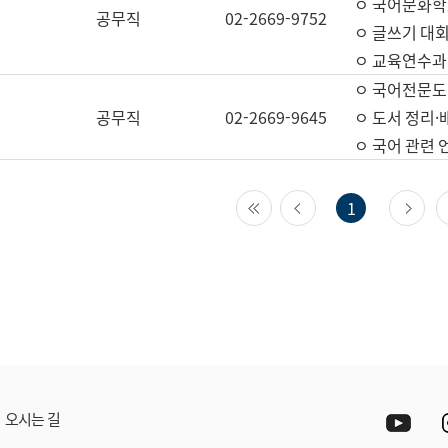
ㅇ 국어문화학
공무직
02-2669-9752
ㅇ 글쓰기 대회
ㅇ 교육연수과
ㅇ 국어전문도
공무직
02-2669-9645
ㅇ 도서 정리·
ㅇ 국어 관련
첫 페이지
이전 페이지
다
1
Yout
오시는 길