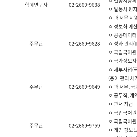
ㅇ 인공지능의
학예연구사
02-2669-9638
ㅇ 말뭉치 원자
ㅇ 과 서무 지
ㅇ 정보화 예산
ㅇ 공공데이터 
주무관
02-2669-9628
ㅇ 성과 관리(
ㅇ 국립국어원
ㅇ 국가정보자
ㅇ 세부사업(
(용어 관리 체
주무관
02-2669-9649
ㅇ 과 서무, 
ㅇ 공무직, 계
ㅇ 관서 지급
ㅇ 국립국어원
ㅇ 국립국어원
주무관
02-2669-9759
ㅇ 개인 정보 