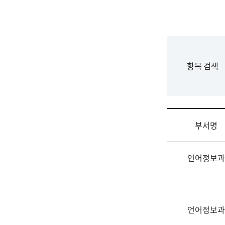
국
립
국
어
원
F
항목 검색
조
o
직
r
도
m
국
어
부서명
원
원
조
장
언어정보과
직
기
및
획
업
연
무
수
소
언어정보과
부
개
기