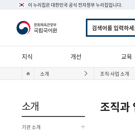
이 누리집은 대한민국 공식 전자정부 누리집입니다.
통
합
검
색
주
지식
개선
교육
메
뉴
현
Home
소개
조직·사업 소개
바로가기
재
위
치:
소개
조직과 
기관 소개