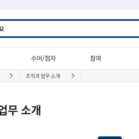
수어/점자
참여
조직과 업무 소개
바로가기
바로가기
업무 소개