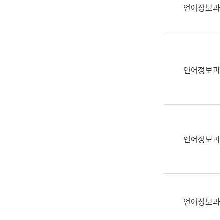
실
언어정보과
어
문
연
구
과
언어정보과
어
문
연
구
과
(사
언어정보과
전
팀)
언
어
정
언어정보과
보
과