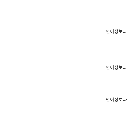
(부
획
서
운
명,
영
직
과
위/
언어정보과
공
직
공
급,
언
전
어
화,
과
담
교
언어정보과
당
육
업
연
무)
수
과
언어정보과
어
문
연
구