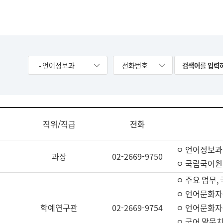
- 언어정보과
전화번호
직위/직급
전화
ㅇ 언어정보과
과장
02-2669-9750
ㅇ 국립국어원
ㅇ 주요 업무,
ㅇ 언어문화자
학예연구관
02-2669-9754
ㅇ 언어문화자
ㅇ 국어 말뭉치