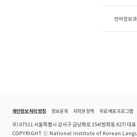
한
국
어
언어정보과
진
흥
과
수
어
점
자
진
흥
과
개인정보 처리 방침
정보공개
저작권 정책
무료 배포 프로그램
우) 07511 서울특별시 강서구 금낭화로 154(방화동 827)
대표 
COPYRIGHT ⓒ National Institute of Korean Lan