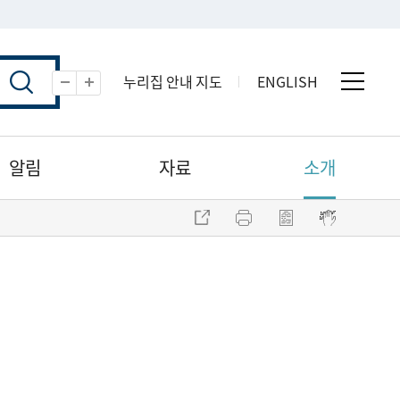
누리집 안내 지도
ENGLISH
전체 
축소
확대
알림
자료
소개
주소 복사
프린트
점자파일 내려받기
점자뷰어 보