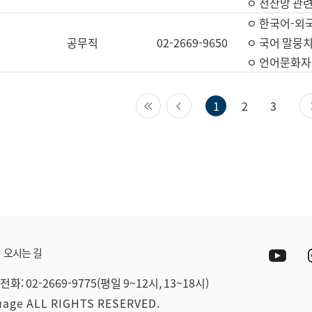
ㅇ 전산망 관련
ㅇ 한국어-외
공무직
02-2669-9650
ㅇ 국어 말뭉치
ㅇ 언어문화자원
첫 페이지
이전 페이지
1
2
3
Yout
오시는 길
전화: 02-2669-9775(평일 9~12시, 13~18시)
guage ALL RIGHTS RESERVED.